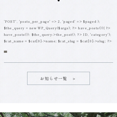
'POST', 'posts_per_page' => 2, 'paged' => $paged );
$the_query = new WP_Query($args); ?>
have_posts()){ ?>
have_posts()): $the_query->the_post(); ?>
ID, 'category');
$cat_name = $cat[0]->name; $cat_slug = $cat[0]->slug; ?>
お知らせ一覧 ＞