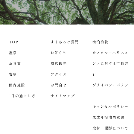
TOP
よくあるご質問
宿泊約款
温泉
お知らせ
カスタマーハラスメ
お食事
周辺観光
ントに対する行動方
客室
アクセス
針
館内施設
お問合せ
プライバシーポリシ
1日の過ごし方
サイトマップ
ー
キャンセルポリシー
未成年宿泊同意書
取材・撮影について