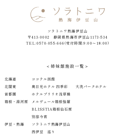
ソラトニワ熱海伊豆山
〒413-0002 静岡県熱海市伊豆山1173-534
TEL:0570-055-666
(受付時間:9:00～18:00)
＜姉妹館施設一覧＞
北海道
ココテル函館
北関東
奥日光ホテル 四季彩
大洗パークホテル
首都圏
ホテルブリリオ浅草橋
箱根・湯河原
メルヴェール箱根強羅
BLISSTIA箱根仙石原
別邸今宵
伊豆・熱海
ソラトニワ熱海伊豆山
西伊豆 巡り