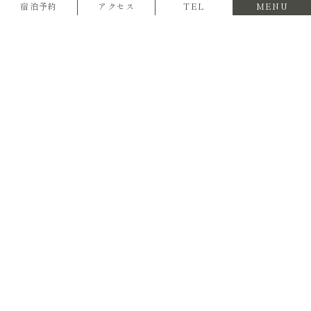
宿泊予約
アクセス
TEL
MENU
「今こそ しずおか 元気旅」が9月まで延長となります。
当館含め姉妹館全てで対象となっております。
（2022年8月29日現在）
■-鉄板ダイニングを愉しむ宿-
ゆとりろ熱海
■-和モダンオーベルジュ-
熱海TENSUI
■-ナチュラル伊豆フレンチ-
熱海風雅
■-IRORIを愉しむ温泉旅館-
ゆとりろ西伊豆
■-愛犬と泊まれる温泉宿-
ゆるり西伊豆