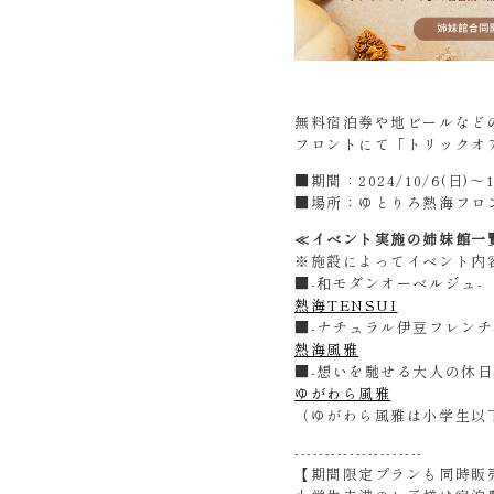
無料宿泊券や地ビールなど
フロントにて「トリックオ
■期間：2024/10/6(日)～1
■場所：ゆとりろ熱海フロ
≪イベント実施の姉妹館一
※施設によってイベント内
■-和モダンオーベルジュ-
熱海TENSUI
■-ナチュラル伊豆フレンチ
熱海風雅
■-想いを馳せる大人の休日
ゆがわら風雅
（ゆがわら風雅は小学生以
---------------------
【期間限定プランも同時販