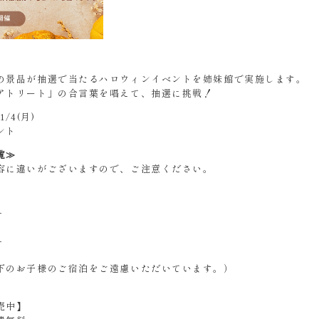
の景品が抽選で当たるハロウィンイベントを姉妹館で実施します。
アトリート」の合言葉を唱えて、抽選に挑戦！
1/4(月)
ント
覧≫
容に違いがございますので、ご注意ください。
-
-
下のお子様のご宿泊をご遠慮いただいています。）
売中】