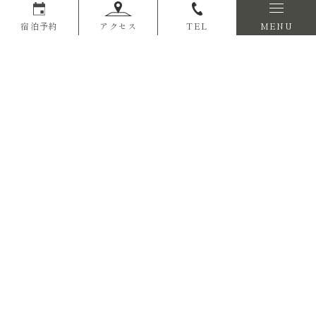
宿泊予約
アクセス
TEL
MENU
平素より格別のご高配を賜り厚く御礼申し上げます。
夏休み限定の特別プランの販売を開始しました。
2023年の夏は都心から好アクセスな熱海で、特別な思い出を。
本館・グランピングそれぞれでご用意しておりますので、旅のスタイ
ルに合わせてお選びください♪
～本館（ホテルステイ）～
相模湾を一望する自慢の足湯カフェで生ビールを楽しむ特別プラン！
アルコールが飲めない方やお子様には「子どもビール」のご用意とな
り、
家族みんなで乾杯が叶います♪
さらにお食事無料アップグレード付きで、夕食が特選会席に。